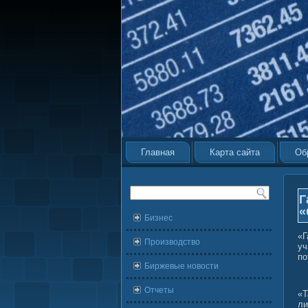
Главная
Карта сайта
Об
Г
«
Бизнес
«Г
Производство
уч
по
Биржевые новости
Отчеты
«Т
ли