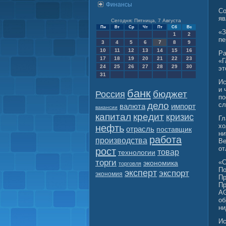
Финансы
Со
яв
Сегодня: Пятница, 7 Августа
Пн
Вт
Ср
Чт
Пт
Сб
Вс
«З
1
2
пе
3
4
5
6
7
8
9
10
11
12
13
14
15
16
Ра
17
18
19
20
21
22
23
«Г
24
25
26
27
28
29
30
эт
31
Ис
и 
банк
бюджет
Россия
по
дело
сл
валюта
импорт
вакансии
капитал
кредит
кризис
Гл
хо
нефть
отрасль
поставщик
ни
работа
производства
Ве
от
рост
товар
технологии
торги
«С
экономика
торговля
По
эксперт
экспорт
экономия
Пр
Пр
AG
об
ни
Ис