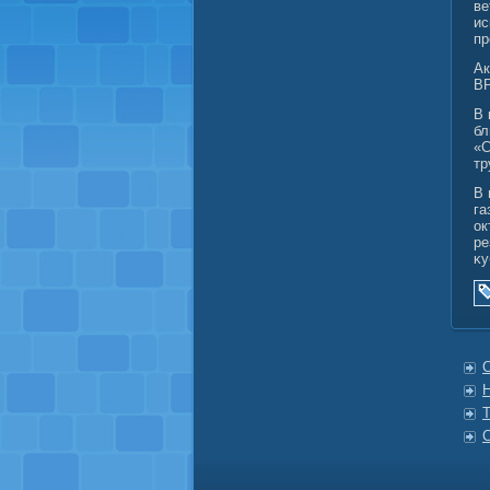
ве
ис
пр
Ак
ВР
В 
бл
«С
тр
В 
га
ок
ре
κу
С
Н
Т
С