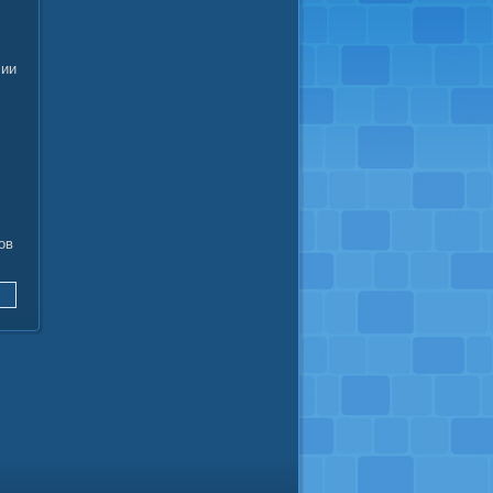
сии
ов