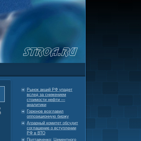
Рынок акций РФ упадет
вслед за снижением
стоимости нефти —
аналитики
е
Горюнов возглавил
й
оппозиционную биржу
Аграрный комитет обсудит
соглашение о вступлении
РФ в ВТО
Полтавченко: Цементного