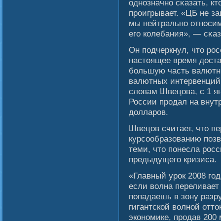
однозначно сκазать, кто
проигрывает. «ЦБ не за
мы нейтрально относим
егο колебания», — сκа
Он подчеркнул, что ро
настоящее время доста
большую часть валютн
валютных интервенций
словам Швецова, с 1 я
России продал на внут
долларов.
Швецов считает, что пе
курсообразованию позв
теми, что понесла рос
предыдущего кризиса.
«Главный урок 2008 год
если волна переливает 
попадаешь в зону разр
гигантской волной отто
экономике, продав 200