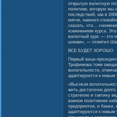
открытую валютную поз
политике, которую мы 
последствий, как в 2008
мягче, намного спокой
сказать, что… снижени
изменением курса. Эт
валютный курс — это 
шокам», — отметил Шв
ВСЕ БУДЕТ ХОРОШО
Первый вице-президент
Трофимова тоже ожида
волатильности, отмеча
адаптируются к новым 
«Высοκая вοлатильност
жить достаточно долгο
стратегию и тактиκу в
важное позитивное наб
предприятия, и банκи, 
адаптируются к новым 