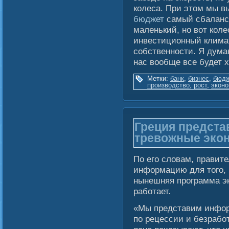
колеса. При этом мы в
бюджет
самый сбаланси
маленький, но вот кол
инвестиционный климат
собственности. Я думаю
нас вообще все будет 
Метки:
банк
,
бизнес
,
бюдж
производство
,
рост
,
эконо
Греция предста
тревожные эко
По егο слοвам, правит
информацию для тогο, 
нынешняя программа эк
рабοтает.
«Мы представим инфор
по рецессии и безрабο