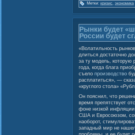
Метки:
кризис
,
экономика
Рынки будет «ш
России будет с
«Волатильность рынков,
длиться достаточно дол
за ту модель, которую
года, когда блага прио
съело
производство
буд
расплатиться», — сказ
«круглого стола» «Рубль
Он пояснил, что решен
время препятствует от
фоне низкой инфляции
США и Евросоюзом, со
наоборот, стимулиров
западный мир не нашел
проблемы, и ее будет 