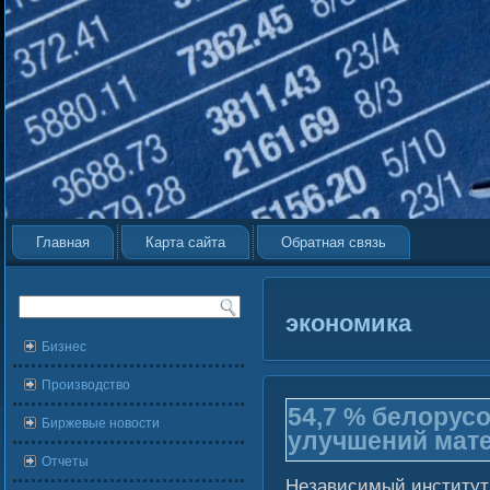
Главная
Карта сайта
Обратная связь
экономика
Бизнес
Производство
54,7 % белорус
Биржевые новости
улучшений мат
Отчеты
Независимый институт