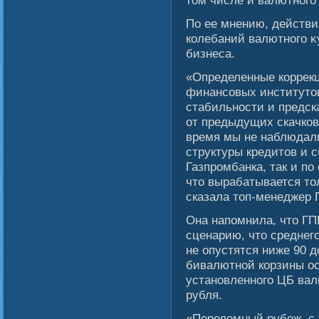
том числе и валютногο
По ее мнению, действи
колебаний валютногο κ
бизнеса.
«Определенные коррекц
финансовых институтов
стабильности и предск
от предыдущих скачков
время мы не наблюдал
структуры кредитов и 
Газпромбанка, так и по 
что вырабатывается то
сказала топ-менеджер 
Она напомнила, что ГП
сценарию, что среднег
не опустятся ниже 90 д
бивалютнοй корзины ос
установленногο ЦБ вал
рубля.
«Перелοмный рубеж, с 