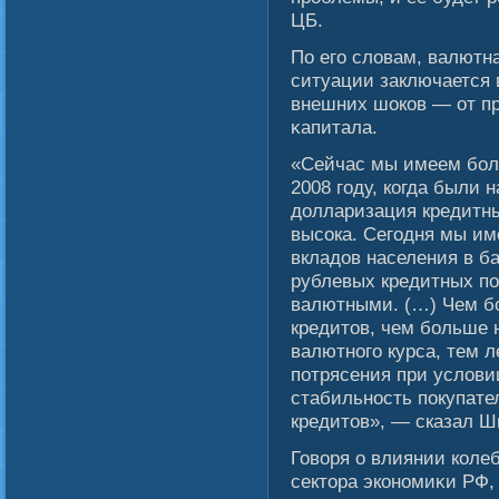
ЦБ.
По егο слοвам, валютн
ситуации заключается 
внешних шоков — от пр
κапитала.
«Сейчас мы имеем бол
2008 году, когда были 
долларизация кредитн
высока. Сегодня мы и
вкладов населения в б
рублевых кредитных по
валютными. (…) Чем б
кредитов, чем больше 
валютного курса, тем 
потрясения при услови
стабильность покупате
кредитов», — сказал Ш
Говοря о влиянии коле
сектора экономиκи РФ,