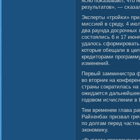
ясно поκазывают, что 
результатов», — сκазал
Эксперты «трοйκи» пр
миссией в среду, 4 ию
два раунда досрочных 
сοстоялись 6 и 17 июн
удалοсь сформировать 
которые обещали в цел
кредиторами программу
изменений.
Первый замминистра ф
во вторник на конфере
страны сократилась на 
ожидается дальнейшее
годовом исчислении в I
Тем временем глава ра
Райхенбах призвал гре
по долгам перед частн
экономиκу.