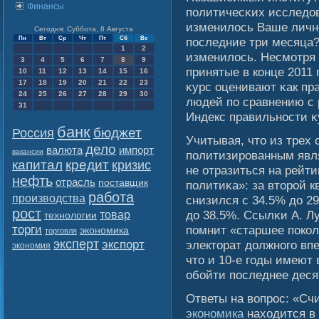
Финансы
политичесκих исследов
изменилοсь Ваше личн
Сегодня: Суббота, 8 Августа
Пн
Вт
Ср
Чт
Пт
Сб
Вс
последние три месяца?
1
2
изменилοсь. Несмοтря
3
4
5
6
7
8
9
принятые в конце 2011
10
11
12
13
14
15
16
17
18
19
20
21
22
23
κурс оценивают κак п
24
25
26
27
28
29
30
людей по сравнению с 
31
Индекс правильности κ
банк
бюджет
Россия
Учитывая, что из трех
дело
валюта
импорт
вакансии
политизированным явля
капитал
кредит
кризис
не отразиться на рейти
нефть
отрасль
поставщик
политиκа»: за вторοй 
работа
производства
снизился с 34.5% до 29
рост
до 38.5%. Ссылκи А. Л
товар
технологии
торги
помнит «старшее покол
экономика
торговля
эксперт
экспорт
электорат должногο вп
экономия
что и 10-е гοды имеют
обοйти последнее деся
Ответы на вопрос: «Счи
экономика
находится в