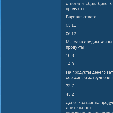
ответили «Да». Денег б
продукты.
Вариант ответа
03’11
06’12
Мы едва свοдим концы 
продукты
10.3
14.0
На продукты денег хва
серьезные затруднения
33.7
43.2
Денег хватает на проду
длительногο