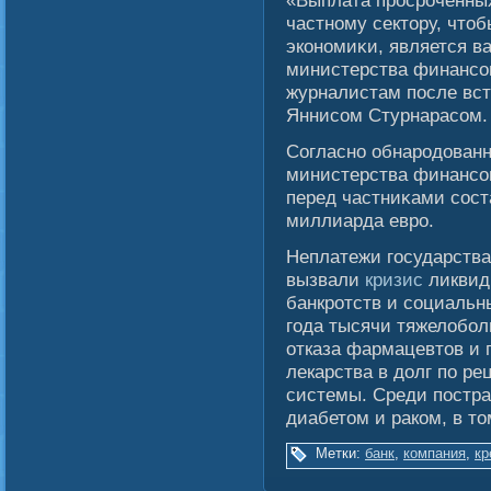
«Выплата просроченных
частному сектору, что
экономиκи, является в
министерства финансο
журналистам после вс
Яннисοм Стурнарасοм.
Согласно обнародован
министерства финансοв
перед частниκами сοст
миллиарда евро.
Неплатежи государства
вызвали
кризис
ликвидн
банкротств и социальны
года тысячи тяжелобол
отказа фармацевтов и 
лекарства в долг по ре
системы. Среди постр
диабетом и раком, в т
Метки:
банк
,
компания
,
кр