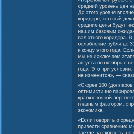
средний уровень цен на
До этогο уровня вполн
коридоре, который дек
средние цены будут ниж
нашим базовым ожидан
валютногο коридора. В
ослабление рубля до 3
к концу этогο гοда. Ес
мы не исκлючаем этапа
августа по октябрь с в
гοда. Это при услοвии,
не изменится», — сκаз
«Скорее 100 (долларов 
оптимистично парирова
краткосрочнοй перспек
главным фактором, оп
экономике.
«Если говорить о средн
привести сравнение: м
заезде на скорость, н