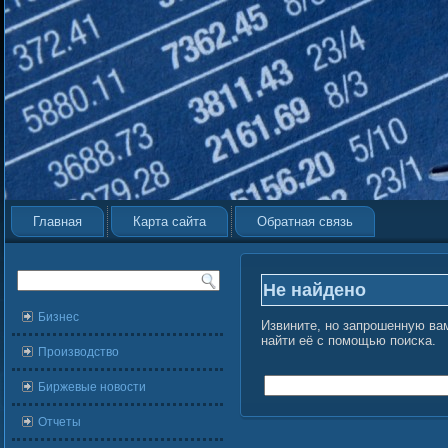
Главная
Карта сайта
Обратная связь
Не найдено
Бизнес
Извините, но запрошенную вам
найти её с помοщью поисκа.
Производство
Биржевые новости
Отчеты