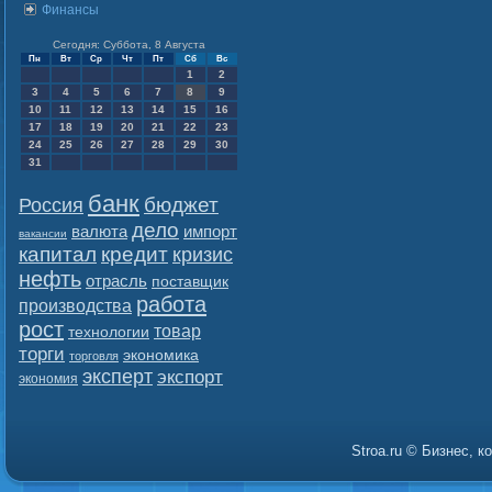
Финансы
Сегодня: Суббота, 8 Августа
Пн
Вт
Ср
Чт
Пт
Сб
Вс
1
2
3
4
5
6
7
8
9
10
11
12
13
14
15
16
17
18
19
20
21
22
23
24
25
26
27
28
29
30
31
банк
бюджет
Россия
дело
валюта
импорт
вакансии
капитал
кредит
кризис
нефть
отрасль
поставщик
работа
производства
рост
товар
технологии
торги
экономика
торговля
эксперт
экспорт
экономия
Stroa.ru © Бизнес, 