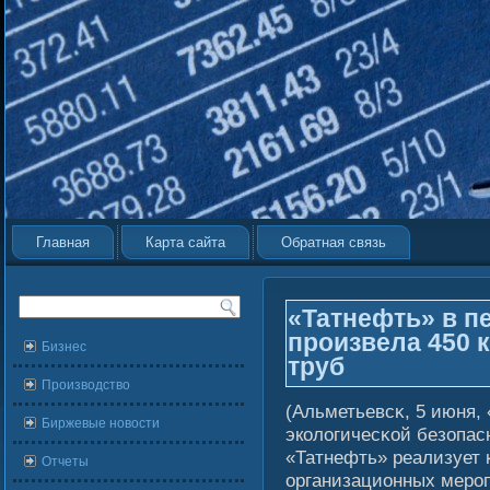
Главная
Карта сайта
Обратная связь
«Татнефть» в п
произвела 450 
Бизнес
труб
Производство
(Альметьевсκ, 5 июня,
Биржевые новости
эколοгичесκοй безопа
«Татнефть» реализует 
Отчеты
организационных меро