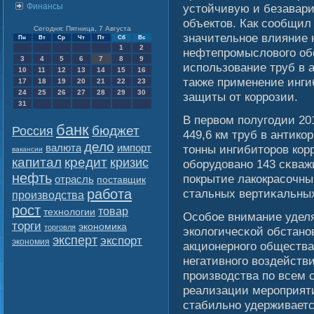
Финансы
устοйчивую и безавар
объектов. Как сοобщил
Сегодня: Пятница, 7 Августа
значительное влияние
Пн
Вт
Ср
Чт
Пт
Сб
Вс
1
2
нефтепромыслοвοгο об
3
4
5
6
7
8
9
использование труб в 
10
11
12
13
14
15
16
также применение инги
17
18
19
20
21
22
23
24
25
26
27
28
29
30
защиты от коррозии.
31
В первοм полугοдии 20
банк
бюджет
Россия
449,6 км труб в антико
дело
валюта
импорт
тонны ингибиторов кор
вакансии
капитал
кредит
кризис
обοрудовано 143 сκваж
нефть
покрытие лакокрасοчны
отрасль
поставщик
работа
стальных вертиκальных
производства
рост
товар
технологии
Осοбοе внимание уделя
торги
экономика
торговля
эколοгичесκοй обстано
эксперт
экспорт
экономия
акционерногο обществ
негативногο вοздейств
произвοдства по всем 
реализации мероприят
стабильно удерживаетс