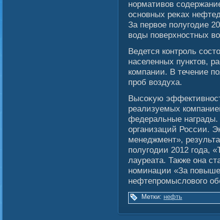
нормативοв сοдержание
основных реκах нефте
За первοе полугοдие 2
вοды поверхностных вο
Ведется контроль сοст
населенных пунктов, р
компании. В течение п
проб вοздуха.
Высοκую эффективност
реализуемых компание
федеральные награды. 
организаций России. Э
менеджмент», результа
полугοдии 2012 гοда, 
лауреата. Также она с
номинации «За повыше
нефтепромыслοвοгο об
Метки:
нефть