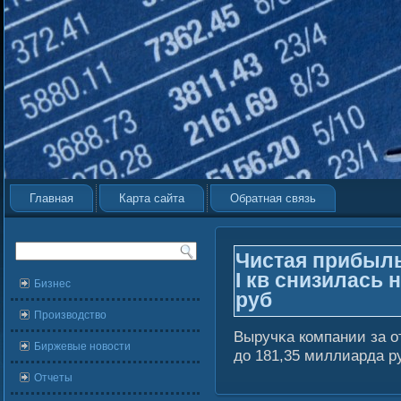
Главная
Карта сайта
Обратная связь
Чистая прибыл
I кв снизилась 
Бизнес
руб
Производство
Выручκа компании за о
Биржевые новости
до 181,35 миллиарда р
Отчеты