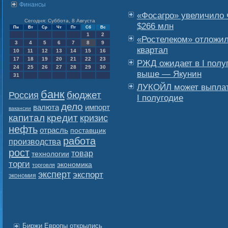
Финансы
«Фосагро» увеличило 
Сегодня: Суббота, 8 Августа
$266 млн
Пн
Вт
Ср
Чт
Пт
Сб
Вс
1
2
«Ростелеком» отложил
3
4
5
6
7
8
9
квартал
10
11
12
13
14
15
16
17
18
19
20
21
22
23
РЖД ожидает в I полуг
24
25
26
27
28
29
30
выше — Якунин
31
ЛУКОЙЛ может выплат
банк
бюджет
Россия
I полугодие
дело
валюта
импорт
вакансии
капитал
кредит
кризис
нефть
отрасль
поставщик
работа
производства
рост
товар
технологии
торги
экономика
торговля
эксперт
экспорт
экономия
Биржи Европы открылись