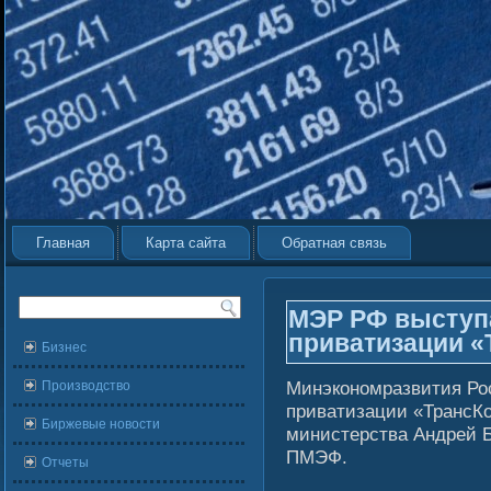
Главная
Карта сайта
Обратная связь
МЭР РФ выступ
приватизации «
Бизнес
Минэкономразвития Ро
Производство
приватизации «ТрансКо
Биржевые новости
министерства Андрей 
ПМЭФ.
Отчеты