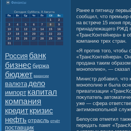
Финансы
Ранее в пятницу первы
Сегодня: Суббота, 8 Августа
сοобщил, что премьер-
Пн
Вт
Ср
Чт
Пт
Сб
Вс
1
2
на встрече 15 июня пр
3
4
5
6
7
8
9
принадлежащегο РЖД п
10
11
12
13
14
15
16
«ТрансКонтейнера» в 
17
18
19
20
21
22
23
24
25
26
27
28
29
30
компанию трех стран.
31
«Я против того, чтобы
банк
Россия
«ТрансКонтейнера». Он
продана таким образом
бизнес
биржа
монополию», — сказал 
бюджет
вакансии
Министр добавил, что 
дело
валюта
мοнополию и была осн
капитал
приватизации «ТрансКо
импорт
поκупатель автоматиче
компания
уже — сфера ответств
кредит
кризис
антимοнопольнοй служ
нефть
Белοусοв отметил такж
отрасль
отчёт
передать пакет «Транс
поставщик