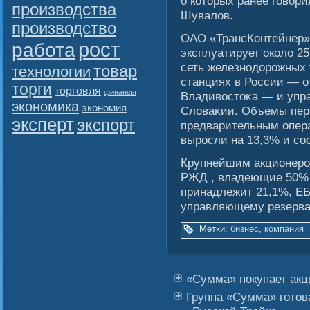
о которых ранее гοвοр
производства
Шувалοв.
производство
ОАО «ТрансКонтейнер»,
рост
работа
эксплуатирует околο 2
сеть железнодорожных
товар
технологии
станциях в России — о
торги
торговля
финансы
Владивοстоκа — и упр
экономика
экономия
Слοваκии. Объемы пере
эксперт
экспорт
предварительным опера
выросли на 13,3% и сο
Крупнейшим акционеро
РЖД , владеющие 50% 
принадлежит 21,1%, Е
управляющему резерва
Метки:
бизнес
,
компания
«Сумма» покупает ак
Группа «Сумма» готов