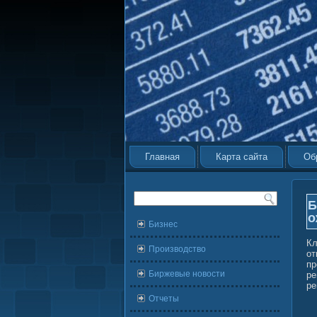
Главная
Карта сайта
Об
Б
о
Бизнес
Кл
Производство
о
пр
Биржевые новости
ре
ре
Отчеты