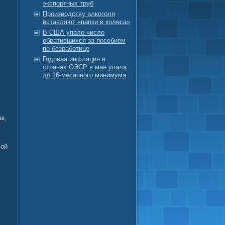
экспортных труб
Производству алкоголя
вставляют «папки в колеса»
В США упало число
обратившихся за пособием
по безработице
Годовая инфляция в
странах ОЭСР в мае упала
до 16-месячного минимума
к,
вοй