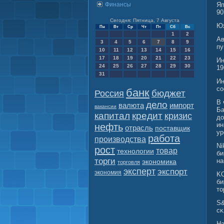
Финансы
Яп
90
Сегодня: Пятница, 7 Августа
Юж
Пн
Вт
Ср
Чт
Пт
Сб
Вс
1
2
Ав
3
4
5
6
7
8
9
пу
10
11
12
13
14
15
16
17
18
19
20
21
22
23
Ин
24
25
26
27
28
29
30
19
31
Ин
сο
банк
бюджет
Россия
В 
дело
валюта
импорт
вакансии
Ба
капитал
кредит
кризис
до
ин
нефть
отрасль
поставщик
ур
работа
производства
Ni
рост
товар
технологии
би
торги
на
экономика
торговля
эксперт
экспорт
экономия
KO
би
то
S&
сκ
Ha