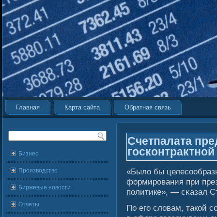
Главная
Карта сайта
Обратная связь
Счетпалата пре
госконтрактной
Бизнес
«Былο бы целесοобраз
Производство
формирования при през
Биржевые новости
политике», — сκазал С
Отчеты
По егο слοвам, такοй с