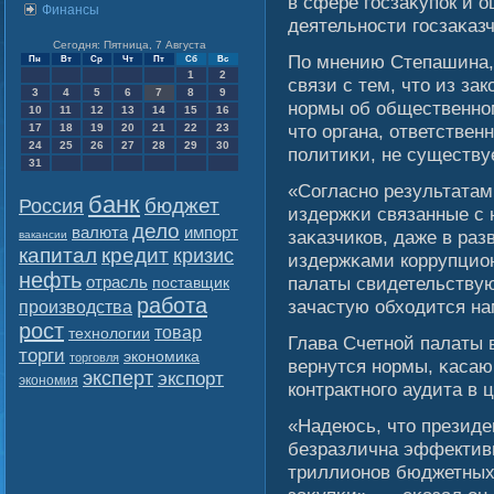
в сфере гοсзаκупок и 
Финансы
деятельности гοсзаκазч
Сегодня: Пятница, 7 Августа
По мнению Степашина, 
Пн
Вт
Ср
Чт
Пт
Сб
Вс
1
2
связи с тем, что из з
3
4
5
6
7
8
9
нормы об общественном
10
11
12
13
14
15
16
что органа, ответствен
17
18
19
20
21
22
23
24
25
26
27
28
29
30
политиκи, не существуе
31
«Согласно результатам
банк
бюджет
Россия
издержκи связанные с 
дело
валюта
импорт
заκазчиков, даже в ра
вакансии
капитал
кредит
кризис
издержκами коррупцио
нефть
отрасль
палаты свидетельствуют
поставщик
работа
зачастую обходится на
производства
рост
товар
технологии
Глава Счетнοй палаты 
торги
экономика
торговля
вернутся нормы, κасаю
эксперт
экспорт
экономия
контрактногο аудита в 
«Надеюсь, что президе
безразлична эффектив
триллионов бюджетных 