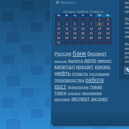
Финансы
не
пе
пр
Сегодня: Суббота, 8 Августа
Пн
Вт
Ср
Чт
Пт
Сб
Вс
По
1
2
Ин
3
4
5
6
7
8
9
сн
10
11
12
13
14
15
16
эк
17
18
19
20
21
22
23
ум
24
25
26
27
28
29
30
31
Ин
ин
банк
бюджет
ин
Россия
бл
дело
валюта
импорт
оп
вакансии
капитал
кредит
кризис
нефть
отрасль
поставщик
работа
производства
рост
товар
технологии
торги
экономика
торговля
эксперт
экспорт
экономия