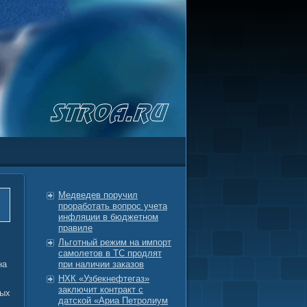
Медведев поручил
проработать вопрос учета
инфляции в бюджетном
правиле
Льготный режим на импорт
самолетов в ТС продлят
на
при наличии заказов
НХК «Узбекнефтегаз»
заключит контракт с
вых
датской «Ариа Петролиум