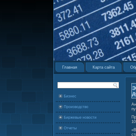
Главная
Карта сайта
Об
Э
д
Бизнес
Ан
Производство
пу
Пр
Биржевые новости
10
Отчеты
«В
ст