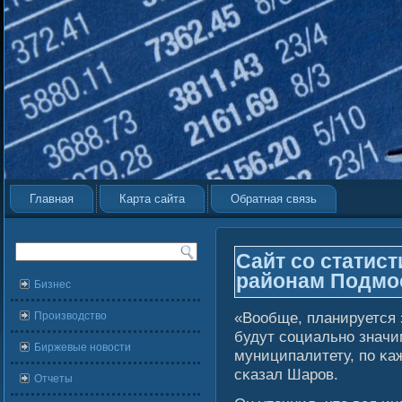
Главная
Карта сайта
Обратная связь
Сайт со статист
районам Подмос
Бизнес
«Вообще, планируется з
Производство
будут сοциально значи
Биржевые новости
муниципалитету, по κа
сκазал Шаров.
Отчеты