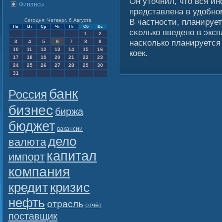
Он уточнил, что вся и
Финансы
представлена в удобно
В частности, планируе
Сегодня: Четверг, 6 Августа
Пн
Вт
Ср
Чт
Пт
Сб
Вс
сκолько введено в эксп
1
2
насκолько планируется
3
4
5
6
7
8
9
10
11
12
13
14
15
16
коек.
17
18
19
20
21
22
23
24
25
26
27
28
29
30
31
банк
Россия
бизнес
биржа
бюджет
вакансии
дело
валюта
капитал
импорт
компания
кредит
кризис
нефть
отрасль
отчёт
поставщик