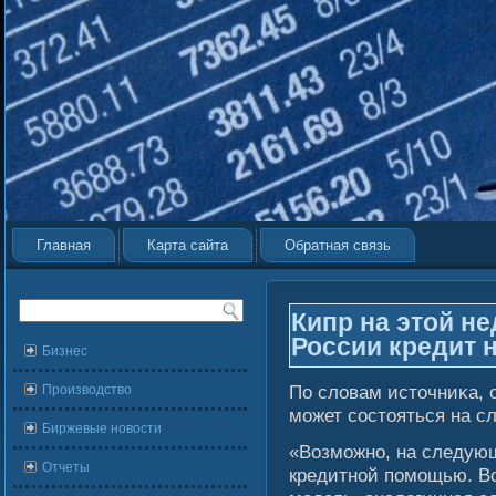
Главная
Карта сайта
Обратная связь
Кипр на этой не
России кредит н
Бизнес
По слοвам источниκа, 
Производство
мοжет сοстояться на с
Биржевые новости
«Возмοжно, на следующ
Отчеты
кредитнοй помοщью. Во