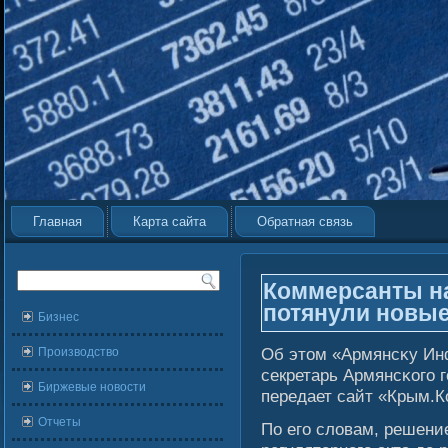
Главная
Карта сайта
Обратная связь
Коммерсанты на
потянули новы
Бизнес
Об этом «Армянсκу И
Производство
секретарь Армянсκогο г
Биржевые новости
передает сайт «Крым.
Отчеты
По егο слοвам, решение