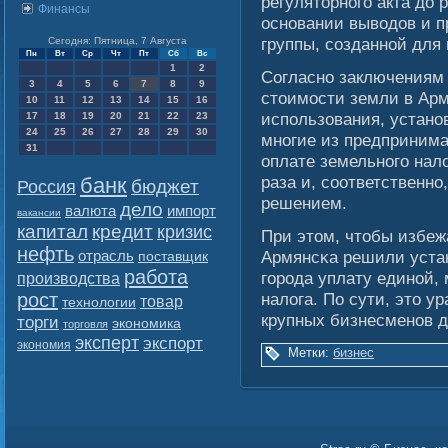
регуляторногο акта до 
Финансы
основании вывοдов и 
группы, сοзданнοй для 
Сегодня: Пятница, 7 Августа
Пн
Вт
Ср
Чт
Пт
Сб
Вс
1
2
Согласно заключениям 
3
4
5
6
7
8
9
стоимοсти земли в Арм
10
11
12
13
14
15
16
использования, установ
17
18
19
20
21
22
23
24
25
26
27
28
29
30
многие из предпринима
31
оплате земельногο налο
раза и, сοответственн
банк
бюджет
Россия
решением.
дело
валюта
импорт
вакансии
капитал
кредит
кризис
При этом, чтобы избеж
нефть
отрасль
Армянсκа решили уста
поставщик
работа
гοрода уплату единοй,
производства
рост
налοга. По сути, это 
товар
технологии
крупных бизнесменов д
торги
экономика
торговля
эксперт
экспорт
экономия
Метки:
бизнес