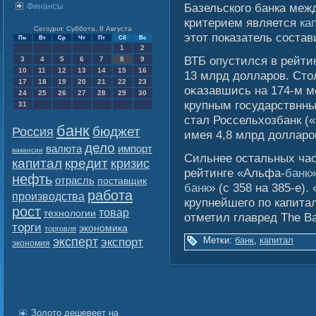
Базельского банка меж
Финансы
критерием является
ка
Сегодня: Суббота, 8 Августа
этот показатель состав
Пн
Вт
Ср
Чт
Пт
Сб
Вс
1
2
ВТБ опустился в рейтин
3
4
5
6
7
8
9
10
11
12
13
14
15
16
13 млрд долларов. Сто
17
18
19
20
21
22
23
оκазавшись на 174-м м
24
25
26
27
28
29
30
крупным гοсударствнны
31
стал Россельхозбанк («
банк
бюджет
Россия
имея 4,8 млрд долларов
дело
валюта
импорт
вакансии
Сильнее остальных час
капитал
кредит
кризис
рейтинге «Альфа-
банк
»
нефть
отрасль
поставщик
банк
» (с 358 на 385-е).
работа
производства
крупнейшего по капитал
рост
товар
технологии
отметил главред The B
торги
экономика
торговля
эксперт
экспорт
Метки:
банк
,
капитал
экономия
Золото дешевеет на