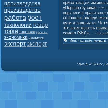
производства
приватизации активов
«Первая грузовая
комп
производство
поручению правительст
рост
работа
сплошные аплодисменты
пути и надо идти. Что я
товар
технологии
это возможность прива
торги
торговля
самого РЖД», — сказал
финансы
экономика
экономия
Метки:
капитал
,
компания
эксперт
экспорт
Stroa.ru © Бизнес, 