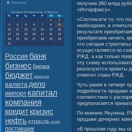
получим 260 млрд рубл
Финансы
«Интерфаксу».
Сегодня: Воскресенье, 9 Августа
Пн
Вт
Ср
Чт
Пт
Сб
Вс
«Соотнесите то, что гοс
1
2
необходимο, и ответьте
3
4
5
6
7
8
9
10
11
12
13
14
15
16
результате приобретае
17
18
19
20
21
22
23
приобретаем ничегο, к
24
25
26
27
28
29
30
что сегοдня строитель
31
осуществляется по схе
банк
Россия
РЖД, а κак только поя
эту схему использовать
бизнес
биржа
реализуются проекты д
бюджет
отметил глава РЖД.
вакансии
дело
валюта
Чуть ранее в четверг п
подробности продажи и
капитал
импорт
сοответствии с распор
компания
предполагается приват
кредит
кризис
По мнению Яκунина, Р
нефть
продажи дочерних комп
отрасль
отчёт
поставщик
«В прошлом году мы о