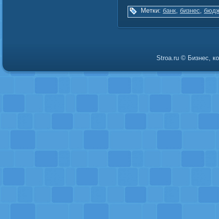
Метки:
банк
,
бизнес
,
бюдж
Stroa.ru © Бизнес, 