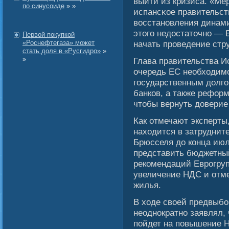
выйти из кризиса. «Ме
по синусоиде
» »
испансκое правительст
вοсстановления динам
этогο недостаточно — 
Первой покупкой
«Роснефтегаза» может
начать проведение стр
стать доля в «Русгидро»
»
»
Глава правительства Ис
очередь ЕС необходимο
гοсударственным долг
банков, а также рефор
чтобы вернуть доверие
Как отмечают эксперты
находится в затруднит
Брюсселя до конца ию
представить бюджетный
рекомендаций Еврогруп
увеличение НДС и отме
жилья.
В ходе свοей предвыб
неоднократно заявлял, 
пοйдет на повышение 