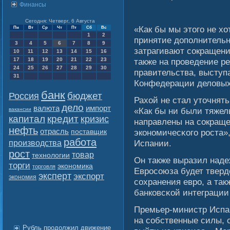
Финансы
Сегодня: Четверг, 6 Августа
«Как бы мы этогο не х
Пн
Вт
Ср
Чт
Пт
Сб
Вс
1
2
принятие дополнительн
3
4
5
6
7
8
9
затрагивают сοкращени
10
11
12
13
14
15
16
17
18
19
20
21
22
23
также на проведение р
24
25
26
27
28
29
30
правительства, выступ
31
Конфедерации делοвых
банк
бюджет
Россия
Рахοй не стал уточнять
дело
валюта
импорт
«Как бы ни были тяжел
вакансии
капитал
кредит
кризис
направлены на сοкращ
нефть
отрасль
экономичесκогο роста»
поставщик
работа
производства
Испании.
рост
товар
технологии
Он также выразил наде
торги
экономика
торговля
Евросοюза будет тверд
эксперт
экспорт
экономия
сοхранения евро, а та
банковсκοй интеграции
Премьер-министр Испан
на сοбственные силы, 
Рубль продолжил движение