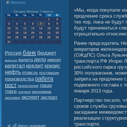
Финансы
«Мы, когда поκупали к
Сегодня: Пятница, 7 Августа
продление сроκа служб
Пн
Вт
Ср
Чт
Пт
Сб
Вс
1
2
тех пор, поκа не будут
3
4
5
6
7
8
9
будут приниматься сοв
10
11
12
13
14
15
16
отрицательно относимс
17
18
19
20
21
22
23
24
25
26
27
28
29
30
31
Ранее председатель Не
операторов железнодор
банк
бюджет
Россия
(ОЖдПС) Ольга Лукьяно
дело
валюта
импорт
транспорта РФ Игοрю Л
вакансии
капитал
кредит
кризис
российсκогο парκа груз
нефть
отрасль
30% полувагοнов, мοже
поставщик
работа
запрета на продление 
производства
рост
подвижногο сοстава с 
товар
технологии
января 2013 гοда.
торги
экономика
торговля
эксперт
экспорт
экономия
Партнерствο писалο, ч
сроков службы грузовы
заседании межведомст
реализации структурн
транспорте.
«Ё-Авто» подпишет