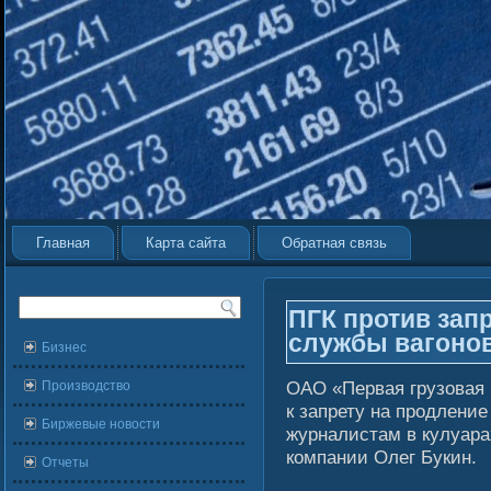
Главная
Карта сайта
Обратная связь
ПГК против зап
службы вагоно
Бизнес
ОАО «Первая грузовая
Производство
к запрету на продлени
Биржевые новости
журналистам в кулуар
компании Олег Букин.
Отчеты