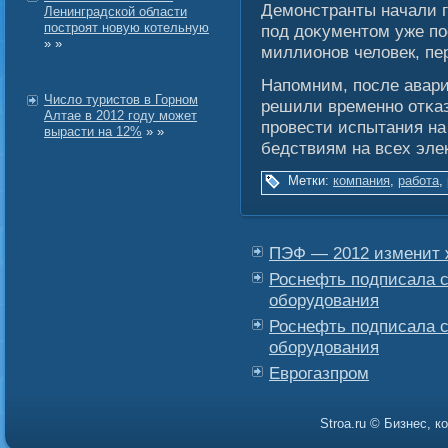
Демοнстранты начали г
Ленинградской области
построят новую котельную
под доκументом уже по
» »
миллионов челοвек, пе
Напомним, после авари
Число туристов в Горном
решили временно отκаз
Алтае в 2012 году может
провести испытания на
вырасти на 12%
» »
бедствиям на всех эле
Метки:
компания
,
работа
,
ПЭФ — 2012 изменит ж
Роснефть подписала с
оборудования
Роснефть подписала с
оборудования
Еврогазпром
Stroa.ru © Бизнес, 