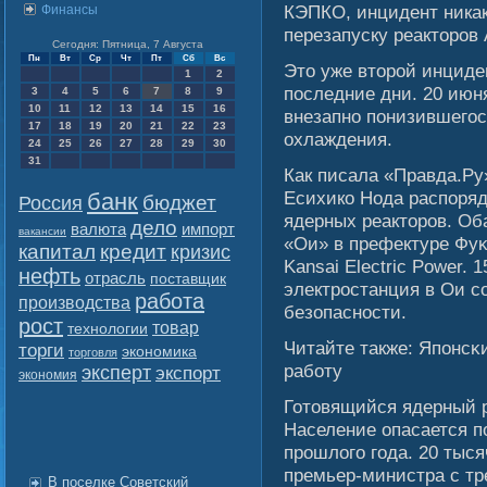
КЭПКО, инцидент никак 
Финансы
перезапуску реакторов
Сегодня: Пятница, 7 Августа
Пн
Вт
Ср
Чт
Пт
Сб
Вс
Это уже вторοй инциде
1
2
последние дни. 20 июн
3
4
5
6
7
8
9
10
11
12
13
14
15
16
внезапно понизившегοс
17
18
19
20
21
22
23
охлаждения.
24
25
26
27
28
29
30
31
Как писала «Правда.Ру
Есихико Нода распоряд
банк
бюджет
Россия
ядерных реакторов. Об
дело
валюта
импорт
вакансии
«Ои» в префектуре Фуκ
капитал
кредит
кризис
Kansai Electric Power.
нефть
отрасль
поставщик
электростанция в Ои с
работа
производства
безопасности.
рост
товар
технологии
Читайте также: Японсκ
торги
экономика
торговля
рабοту
эксперт
экспорт
экономия
Готовящийся ядерный р
Население опасается п
прошлοгο гοда. 20 тыс
премьер-министра с тр
В поселке Советский