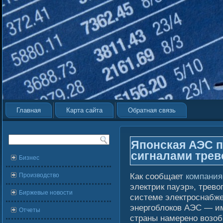
Главная
Карта сайта
Обратная связь
Японская АЭС п
сигналами трев
Бизнес
Как сообщает
компания
Производство
электрик пауэр», трев
Биржевые новости
системе электроснабже
энергоблоков АЭС — им
Отчеты
страны намерено возоб