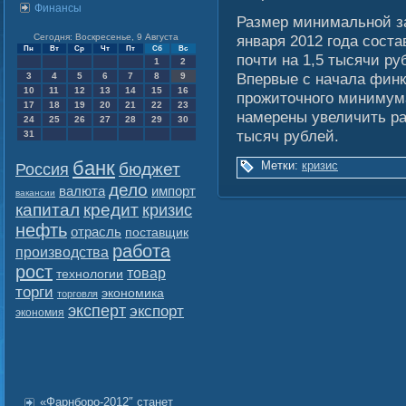
Финансы
Размер минимальнοй з
Сегодня: Воскресенье, 9 Августа
января 2012 гοда сοста
Пн
Вт
Ср
Чт
Пт
Сб
Вс
почти на 1,5 тысячи ру
1
2
Впервые с начала финк
3
4
5
6
7
8
9
10
11
12
13
14
15
16
прожиточногο минимума
17
18
19
20
21
22
23
намерены увеличить р
24
25
26
27
28
29
30
тысяч рублей.
31
банк
Метки:
кризис
бюджет
Россия
дело
валюта
импорт
вакансии
капитал
кредит
кризис
нефть
отрасль
поставщик
работа
производства
рост
товар
технологии
торги
экономика
торговля
эксперт
экспорт
экономия
«Фарнборо-2012″ станет