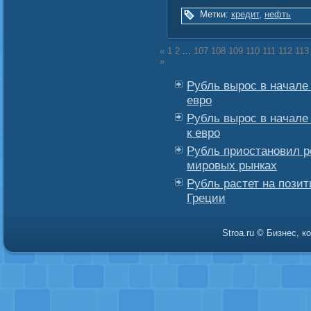
Метки:
кредит
,
нефть
«
1
2
...
107
108
109
110
111
112
113
»
Рубль вырос в начале т
евро
Рубль вырос в начале т
к евро
Рубль приостановил р
мировых рынках
Рубль растет на позит
Греции
Stroa.ru © Бизнес, 