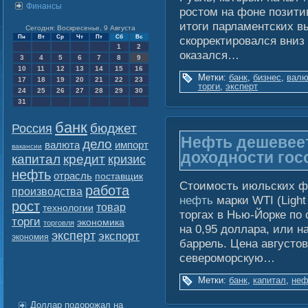
Финансы
ростом на фоне позити
итоги парламентских вы
Сегодня: Воскресенье, 9 Августа
Пн
Вт
Ср
Чт
Пт
Сб
Вс
скорректировался вниз
1
2
оказался…
3
4
5
6
7
8
9
10
11
12
13
14
15
16
Метки:
банк
,
бизнес
,
валю
17
18
19
20
21
22
23
торги
,
эксперт
24
25
26
27
28
29
30
31
банк
бюджет
Россия
Нефть дешевеет
дело
валюта
импорт
вакансии
доходности гос
капитал
кредит
кризис
нефть
отрасль
поставщик
Стоимость июльских ф
работа
производства
нефть
марки WTI (Light
рост
товар
технологии
торгах в Нью-Йорке по 
торги
экономика
торговля
на 0,95 доллара, или н
эксперт
экспорт
экономия
баррель. Цена августо
североморскую…
Метки:
банк
,
капитал
,
неф
Доллар подорожал на