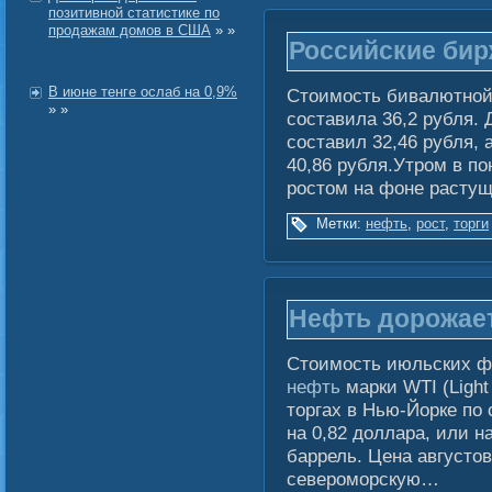
позитивной статистике по
продажам домов в США
» »
Российские бир
В июне тенге ослаб на 0,9%
Стоимость бивалютной 
» »
составила 36,2 рубля. 
составил 32,46 рубля, 
40,86 рубля.Утром в п
ростом на фоне расту
Метки:
нефть
,
рост
,
торги
Нефть дорожает
Стоимость июльских ф
нефть
марки WTI (Light
торгах в Нью-Йорке по
на 0,82 доллара, или н
баррель. Цена августо
североморскую…