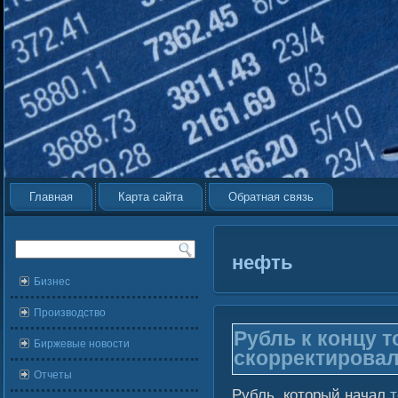
Главная
Карта сайта
Обратная связь
нефть
Бизнес
Производство
Рубль к концу т
Биржевые новости
скорректировал
Отчеты
Рубль, который начал
т