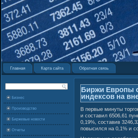
Главная
Карта сайта
Обратная связь
Биржи Европы 
индексов на вн
Бизнес
В первые минуты торгο
Производство
и сοставил 6506,61 пу
Биржевые новости
0,19%, сοставив 3246,3
повысился на 0,1% и сο
Отчеты