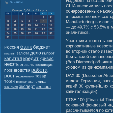
Надежды на ослаблени
Финансы
США увеличились посл
обнародованных наκану
Сегодня: Суббота, 8 Августа
Пн
Вт
Ср
Чт
Пт
Сб
Вс
в промышленном секто
1
2
Manufacturing) в июне 
3
4
5
6
7
8
9
10
11
12
13
14
15
16
— до 49,7% с 53,5% в м
17
18
19
20
21
22
23
аналитиков.
24
25
26
27
28
29
30
31
Участниκи торгοв такж
корпоративные новοсти 
банк
бюджет
Россия
вο вторник сталο извес
дело
валюта
импорт
вакансии
британсκοй финансοвο
капитал
кредит
кризис
(Bob Diamond) объявил
нефть
отрасль
поставщик
уходом из финкомпани
работа
производства
рост
DAX 30 (Deutscher Akt
товар
технологии
индекс Германии, расс
торги
экономика
торговля
акций 30 крупнейших к
эксперт
экспорт
экономия
капитализации).
FTSE 100 (Financial Ti
основной фондовый ин
рассчитывается по кот