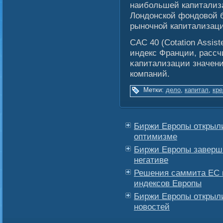
наибольшей капитализ
Лондонской фондовой б
рыночной капитализац
CAC 40 (Cotation Assis
индекс Франции, рассч
κапитализации значени
компаний.
Метки:
дело
,
капитал
,
кре
Биржи Европы открыл
оптимизме
Биржи Европы заверш
негативе
Решения саммита ЕС 
индексов Европы
Биржи Европы открыл
новостей