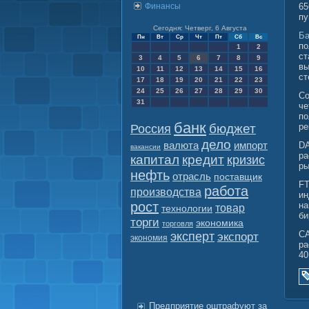
Финансы
65
пу
Сегодня: Четверг, 6 Августа
Ба
Пн
Вт
Ср
Чт
Пт
Сб
Вс
по
1
2
ст
3
4
5
6
7
8
9
вы
10
11
12
13
14
15
16
ст
17
18
19
20
21
22
23
24
25
26
27
28
29
30
Со
31
че
по
банк
бюджет
ре
Россия
дело
валюта
импорт
DA
вакансии
ра
капитал
кредит
кризис
ры
нефть
отрасль
поставщик
FT
работа
производства
ин
рост
на
товар
технологии
би
торги
экономика
торговля
CA
эксперт
экспорт
экономия
ра
40
Предприятие оштрафуют за