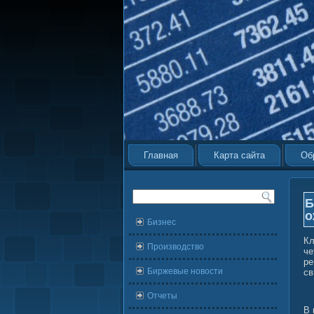
Главная
Карта сайта
Об
Б
о
Бизнес
Кл
Производство
че
ре
Биржевые новости
св
Отчеты
В 