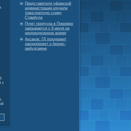
Представители уфимской
а.
администрации изучили
транспортную схему
Стамбула
Пункт пропуска в Покровке
закрывается с 9 июля на
неопределенное время
Аксаков: ГД поддержит
законопроект о бизнес-
омбудсмене
й
й с
и,
ий