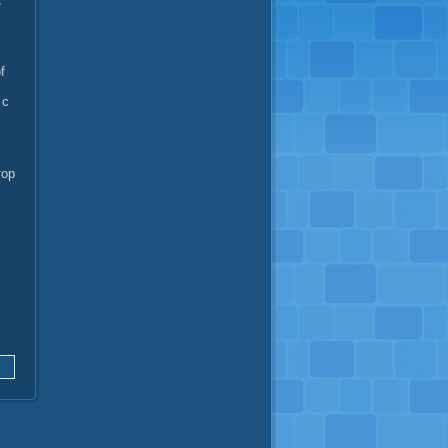
f
 с
тор