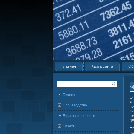
Главная
Карта сайта
Об
«
Бизнес
О 
ко
Производство
по
зи
пе
Биржевые новости
до
Отчеты
Ни
на