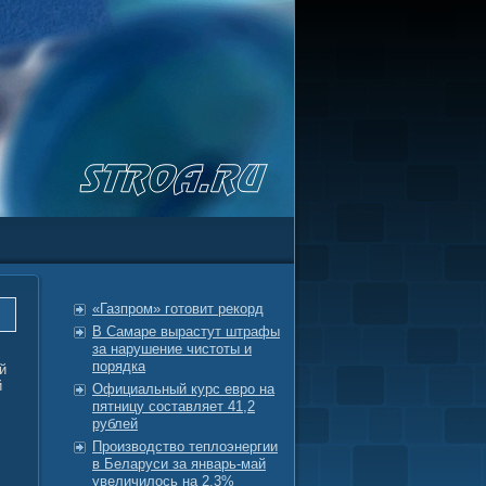
«Газпром» готовит рекорд
В Самаре вырастут штрафы
за нарушение чистоты и
порядка
й
й
Официальный курс евро на
пятницу составляет 41,2
рублей
Производство теплоэнергии
в Беларуси за январь-май
увеличилось на 2,3%