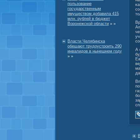
пользование
κа
государственным
сο
имуществом добавила 415
то
млн. рублей в бюджет
Вр
Воронежской области
» »
Am
че
уч
Власти Челябинска
со
обещают трудоустроить 290
А 
инвалидов в нынешнем году
бу
» »
Ea
ве
ма
да
Вп
по
га
бо
за
сп
В