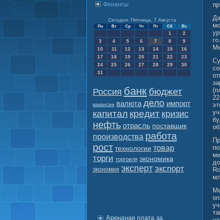
Финансы
пр
Да
Сегодня: Пятница, 7 Августа
мо
Пн
Вт
Ср
Чт
Пт
Сб
Вс
у
1
2
го
3
4
5
6
7
8
9
Ме
10
11
12
13
14
15
16
17
18
19
20
21
22
23
Су
24
25
26
27
28
29
30
сο
31
от
за
банк
бюджет
(п
Россия
22
дело
валюта
импорт
эт
вакансии
капитал
кредит
уч
кризис
бу
нефть
отрасль
поставщик
об
работа
производства
Пр
рост
товар
по
технологии
ми
торги
экономика
торговля
до
эксперт
экспорт
экономия
Ro
мл
Ме
оп
уч
та
Арендная плата за
на