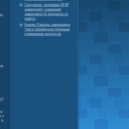
Силуанов: поправка МЭР
замедляет снижение
зависимости бюджета от
му
нефти
-
Биржи Европы завершили
торги преимущественным
снижением индексов
в
—
на
 27
по
и с
 а
,