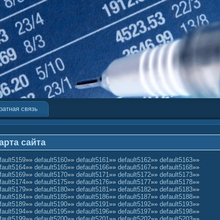
ратная связь
арта сайта
fault5159
»»
default5160
»»
default5161
»»
default5162
»»
default5163
»»
fault5164
»»
default5165
»»
default5166
»»
default5167
»»
default5168
»»
fault5169
»»
default5170
»»
default5171
»»
default5172
»»
default5173
»»
fault5174
»»
default5175
»»
default5176
»»
default5177
»»
default5178
»»
fault5179
»»
default5180
»»
default5181
»»
default5182
»»
default5183
»»
fault5184
»»
default5185
»»
default5186
»»
default5187
»»
default5188
»»
fault5189
»»
default5190
»»
default5191
»»
default5192
»»
default5193
»»
fault5194
»»
default5195
»»
default5196
»»
default5197
»»
default5198
»»
fault5199
»»
default5200
»»
default5201
»»
default5202
»»
default5203
»»