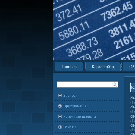
Главная
Карта сайта
Об
К
Бизнес
de
de
Производство
de
de
de
Биржевые новости
de
de
Отчеты
de
de