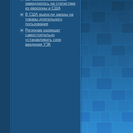
замедлилось на статистике
из еврозоны и США
В США выросли заказы на
товары длительного
пользования
Регионам разрешат
самостоятельно
устанавливать срок
введения УЭК