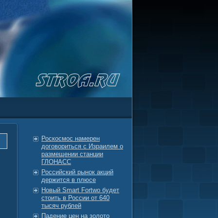
Роскосмос намерен
договориться с Израилем о
размещении станции
ГЛОНАСС
Российский рынок акций
держится в плюсе
Новый Smart Fortwo будет
стоить в России от 640
тысяч рублей
Падение цен на золото