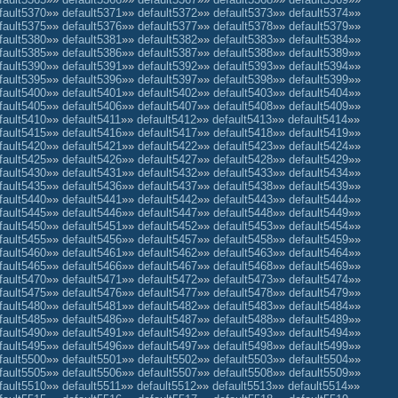
fault5370
»»
default5371
»»
default5372
»»
default5373
»»
default5374
»»
fault5375
»»
default5376
»»
default5377
»»
default5378
»»
default5379
»»
fault5380
»»
default5381
»»
default5382
»»
default5383
»»
default5384
»»
fault5385
»»
default5386
»»
default5387
»»
default5388
»»
default5389
»»
fault5390
»»
default5391
»»
default5392
»»
default5393
»»
default5394
»»
fault5395
»»
default5396
»»
default5397
»»
default5398
»»
default5399
»»
fault5400
»»
default5401
»»
default5402
»»
default5403
»»
default5404
»»
fault5405
»»
default5406
»»
default5407
»»
default5408
»»
default5409
»»
fault5410
»»
default5411
»»
default5412
»»
default5413
»»
default5414
»»
fault5415
»»
default5416
»»
default5417
»»
default5418
»»
default5419
»»
fault5420
»»
default5421
»»
default5422
»»
default5423
»»
default5424
»»
fault5425
»»
default5426
»»
default5427
»»
default5428
»»
default5429
»»
fault5430
»»
default5431
»»
default5432
»»
default5433
»»
default5434
»»
fault5435
»»
default5436
»»
default5437
»»
default5438
»»
default5439
»»
fault5440
»»
default5441
»»
default5442
»»
default5443
»»
default5444
»»
fault5445
»»
default5446
»»
default5447
»»
default5448
»»
default5449
»»
fault5450
»»
default5451
»»
default5452
»»
default5453
»»
default5454
»»
fault5455
»»
default5456
»»
default5457
»»
default5458
»»
default5459
»»
fault5460
»»
default5461
»»
default5462
»»
default5463
»»
default5464
»»
fault5465
»»
default5466
»»
default5467
»»
default5468
»»
default5469
»»
fault5470
»»
default5471
»»
default5472
»»
default5473
»»
default5474
»»
fault5475
»»
default5476
»»
default5477
»»
default5478
»»
default5479
»»
fault5480
»»
default5481
»»
default5482
»»
default5483
»»
default5484
»»
fault5485
»»
default5486
»»
default5487
»»
default5488
»»
default5489
»»
fault5490
»»
default5491
»»
default5492
»»
default5493
»»
default5494
»»
fault5495
»»
default5496
»»
default5497
»»
default5498
»»
default5499
»»
fault5500
»»
default5501
»»
default5502
»»
default5503
»»
default5504
»»
fault5505
»»
default5506
»»
default5507
»»
default5508
»»
default5509
»»
fault5510
»»
default5511
»»
default5512
»»
default5513
»»
default5514
»»